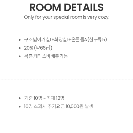
ROOM DETAILS
Only for your special room is very cozy.
구조넓이거실1+화장실1+온돌룸A(침구류5)
20평(약66㎡)
복층,테라스바베큐가능
기준 10명 ~ 최대 12명
10명 초과시 추가요금 10,000원 발생