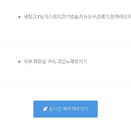
냉장고,TV,가스렌지,전기밥솥,취사도구,선풍기,전자레인지
외부 화장실 구비, 코인노래방기기
실시간 예약하러가기