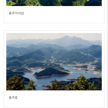
충주악어섬
충주호