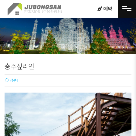
메뉴 건너뛰기
예약
충주짚라인
첨부 1