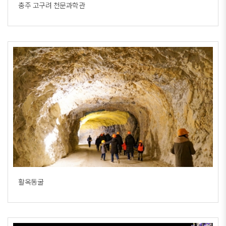
충주 고구려 천문과학관
활옥동굴