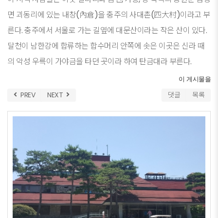
면 괴동리에 있는 내창(內倉)을 충주의 사대촌(四大村)이라고 부
른다. 충주에서 서울로 가는 길옆에 대문산이라는 작은 산이 있다.
달천이 남한강에 합류하는 합수머리 안쪽에 솟은 이곳은 신라 때
의 악성 우륵이 가야금을 타던 곳이라 하여 탄금대라 부른다.
이 게시물을
PREV
NEXT
댓글
목록