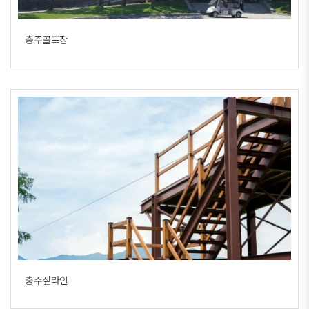
충주골프장
충주짚라인