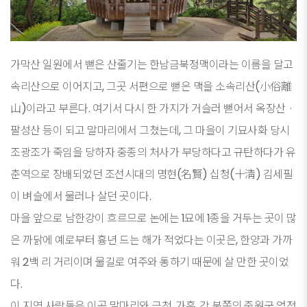
가막산 일원에서 뻗은 산줄기는 한남금북정맥이라는 이름을 달고
속리산으로 이어지고, 그곳 서편으로 뻗은 맥을 소속리산(小俗離
山)이라고 부른다. 여기서 다시 한 가지가 거슬러 뻗어서 옥장산ㆍ
팔성산 등이 되고 말마리에서 그쳤는데, 그 마을이 기묘사화 당시
조광조가 죽임을 당하자 중종의 처사가 부당하다고 규탄하다가 유
춘역으로 장배되었던 조선시대의 명현(名賢) 십청(十淸) 김세필
이 벼슬에서 물러나 살던 곳이다.
마을 앞으로 남한강이 흐르므로 논에는 1묘에 1종을 거두는 곳이 많
은 까닭에 예로부터 흉년 드는 해가 적었다는 이곳은, 한양과 가까
워 2백 리 거리이며 물길로 여주와 통하기 때문에 살 만한 곳이었
다.
이 지역 사람들은 이곳 말마리와 금천, 가흥, 강 북쪽의 중원군 엄정