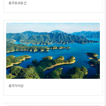
충주호유람선
충주악어섬