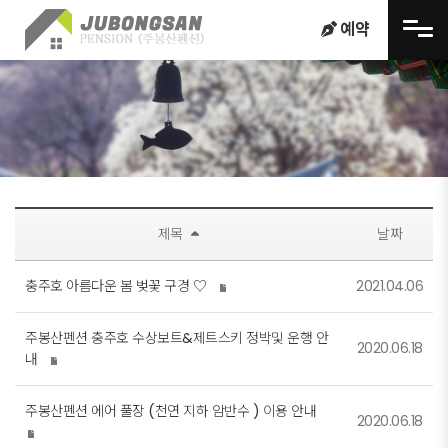
메뉴 건너뛰기
예약
제목
날짜
충주호 아름다운 봄 벚꽃 구경 ♡
2021.04.06
주봉산펜션 충주호 수상보트&제트스키 정박및 운행 안
2020.06.18
내
주봉산펜션 에어 풀장 (천연 지하 암반수 ) 이용 안내
2020.06.18