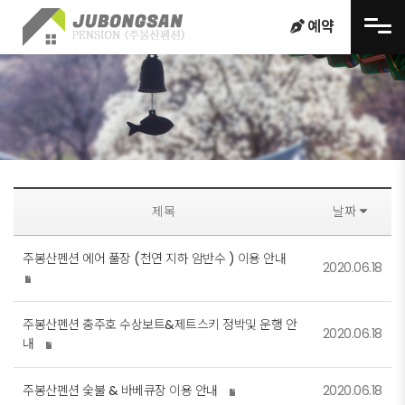
메뉴 건너뛰기
예약
제목
날짜
주봉산펜션 에어 풀장 (천연 지하 암반수 ) 이용 안내
2020.06.18
주봉산펜션 충주호 수상보트&제트스키 정박및 운행 안
2020.06.18
내
주봉산펜션 숯불 & 바베큐장 이용 안내
2020.06.18