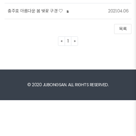
충주호 아름다운 봄 벚꽃 구경 ♡
2021.04.06
목록
Previous
Next
«
1
»
© 2020 JUBONGSAN. ALL RIGHTS RESERVED.
© k2s0o1d6e0s8i2g7n. ALL RIGHTS RESERVED.