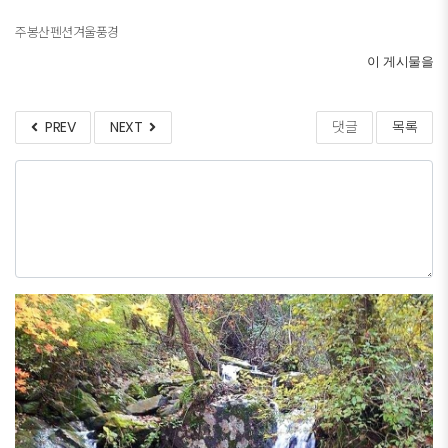
주봉산펜션겨울풍경
이 게시물을
PREV
NEXT
댓글
목록