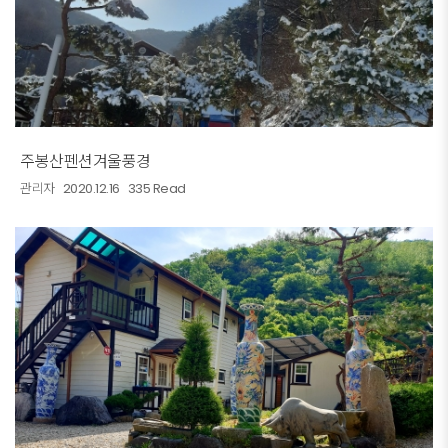
주봉산펜션겨울풍경
관리자
2020.12.16
335 Read