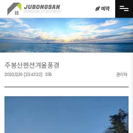
메뉴 건너뛰기
예약
주봉산펜션겨울풍경
2020,12,16
(23:43:22)
335
관리자