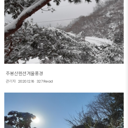
주봉산펜션겨울풍경
관리자
2020.12.16
327 Read