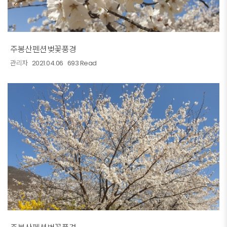
주봉산펜션벚꽃풍경
관리자
2021.04.06
693 Read